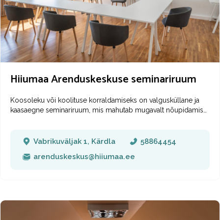
Meie reisikonsultantidel, rühmasaatjatel ja giididel on Sinu jaoks
alati varuks hea sõna ja lahke naeratus.
Hiiumaa Arenduskeskuse seminariruum
Koosoleku või koolituse korraldamiseks on valgusküllane ja
kaasaegne seminariruum, mis mahutab mugavalt nõupidamis
stiilis kuni 10 ja klassiruumi stiilis kuni 15 inimest.
Kasutamiseks
on 86″ puutetundlik videokonverentsi võimekusega teler,
dataprojektor ja pabertahvel.
Info ja broneerimine:
Vabrikuväljak 1, Kärdla
58864454
https://hiiumaaarenduskeskus.ee/arenduskeskus/seminariruum/
arenduskeskus@hiiumaa.ee