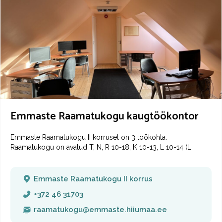
Emmaste Raamatukogu kaugtöökontor
Emmaste Raamatukogu II korrusel on 3 töökohta.
Raamatukogu on avatud T, N, R 10-18, K 10-13, L 10-14 (L
suletud: juuni, juuli, august).
Emmaste Raamatukogu II korrus
+372 46 31703
raamatukogu@emmaste.hiiumaa.ee