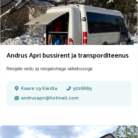
Andrus Apri bussirent ja transporditeenus
Reisijate vedu 19 reisijakohaga väikebussiga
Kaare 19 Kärdla
5026665
andrusapri@hotmail.com