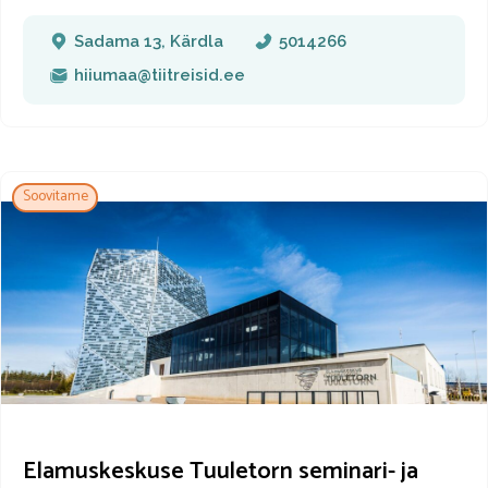
nõuetele.
Sadama 13, Kärdla
5014266
hiiumaa@tiitreisid.ee
Soovitame
Elamuskeskuse Tuuletorn seminari- ja