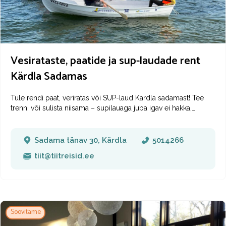
Vesirataste, paatide ja sup-laudade rent
Kärdla Sadamas
Tule rendi paat, veriratas või SUP-laud Kärdla sadamast!
Tee
trenni või sulista niisama – supilauaga juba igav ei hakka,
vesijalgrattaga on lõbus merel seigelda ja imelist päeva nautida
ning paati mahub kogu perega, et teha näiteks üks mõnus
merepiknik!
Meil on kokku 14 SUP-lauda, aeru- ja
Sadama tänav 30, Kärdla
5014266
mootorpaadid ning vesijalgrattad koos liumäega ja ilma.
tiit@tiitreisid.ee
Soovitame