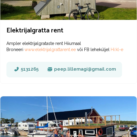
Elektrijalgratta rent
Ampler elektrijalgrataste rent Hiiumaal
Broneeri
www.elektrijalgrattarent.ee
või FB leheküljel
Hi:kl-e
5131265
peep.lillemagi@gmail.com