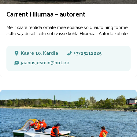
Carrent Hiiumaa – autorent
Meilt saate rentida omale meelepärase sõiduauto ning toome
selle vajadusel Teile sobivasse kohta Hiiumaal. Autode kohale
toomine on Kärdla linnas ja Kärdla Lennujaamas tasuta- mujale
tasu kokkuleppel.
Kaare 10, Kärdla
+3725112225
jaanusjesmin@hot.ee