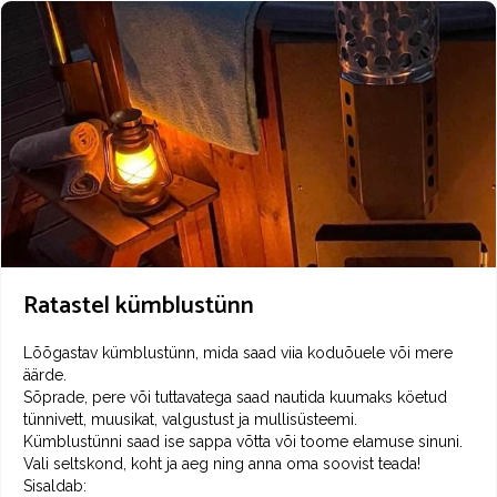
kiireim viis vastuse saamiseks on meile helistamine, seda eriti
kaunil suvisel ajal.
Ratastel kümblustünn
Lõõgastav kümblustünn, mida saad viia koduõuele või mere
äärde.
Sõprade, pere või tuttavatega saad nautida kuumaks köetud
tünnivett, muusikat, valgustust ja mullisüsteemi.
Kümblustünni saad ise sappa võtta või toome elamuse sinuni.
Vali seltskond, koht ja aeg ning anna oma soovist teada!
Sisaldab: