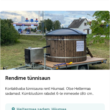
Kasutada saab täisvarustusega kööki, kaminasaali kõrval asuvat
saunatuba ja sauna.
Majas on kiire WiFi ühendus. Saadaval on
ka seminaritehnika: ekraan, dataprojektor, pabertahvel.
Külalistemaja õueala moodustab suur Orjaku Mõisapark ja
suveterass, kus saab korraldada väliüritusi/koolitusi.
Rendime tünnisaun
Kontaktivaba tünnisauna rent Hiiumaal. Otse Heltermaa
sadamast.
Kümblustünn ratastel 6-le inimesele 180 cm
läbimõõduga. Naudi tünnimõnusid kuhu iganes teed viivad!
Kiire ja mugav broneerimine veebilehel.
Heltermaa sadam, Hiiumaa