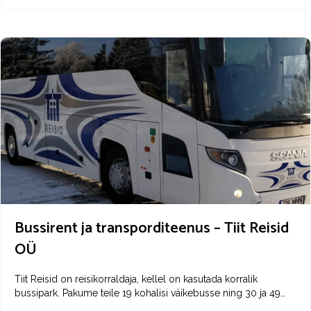
mahutab kuni 20 inimest. Kuna meie maja on populaarne
joogalaagrite korraldamise koht, siis koostöös The Yoga Island
perega pakume ette tellimisel joogatunde, akrojooga töötube,
tai massaaži ja joogatarvikute renti (matid, plokid, pleedid jne.)
Seminaritehnikast on saadaval pabertahvel, ekraan ja
dataprojektor.
Saali suurus on 60 m2 ja ilma tavapärase
mööblita mahub saali max 50 inimest püstijalaüritusena,
ümmarguste laudade taha istuma 20-30 inimest, joogatundi
mattidele kuni 20 inimest.
Meil on suur õueala ja suveterass,
kus saab korraldada ka kontserte.
Bussirent ja transporditeenus – Tiit Reisid
OÜ
Tiit Reisid on reisikorraldaja, kellel on kasutada korralik
bussipark. Pakume teile 19 kohalisi väikebusse ning 30 ja 49
kohalisi mugavustega reisibusse, mis vastavad EURO 5-6