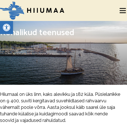
Open toolbar
Kohalikud teenused
Hiiumaal on üks linn, kaks alevikku ja 182 küla. Püsielanikke
on 9 400, suviti kergitavad suvehiidlased rahvaarvu
vähemalt poole võrra. Aasta jooksul käib saarel üle saja
tuhande külalise ja kuidagimoodi saavad kõik nende
soovid ja vajadused rahuldatud.