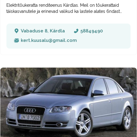
Elektritõukeratta renditeenus Kärdlas. Meil on tõukerattaid
täiskasvanutele ja erinevad valikud ka lastele alates 6ndast
eluaastast. Pakume ka kiivreid. Rentida saab nii lühiajaliselt
mõneks tunniks kui ka pikaajaliselt nii kauaks kui soovi on.
Pikema rendiperioodi saame kokkuleppel vormistada. Renti
Vabaduse 8, Kärdla
58849490
pakub Vabaduse pood (Vabaduse 8, Kärdla).
kert.kuusalu@gmail.com