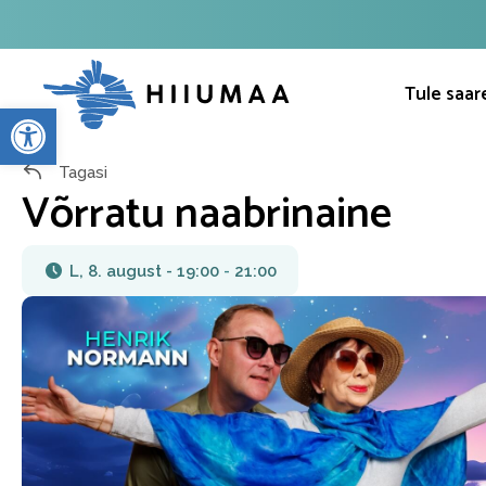
Tule saar
Open toolbar
Tagasi
Võrratu naabrinaine
L, 8. august - 19:00
-
21:00