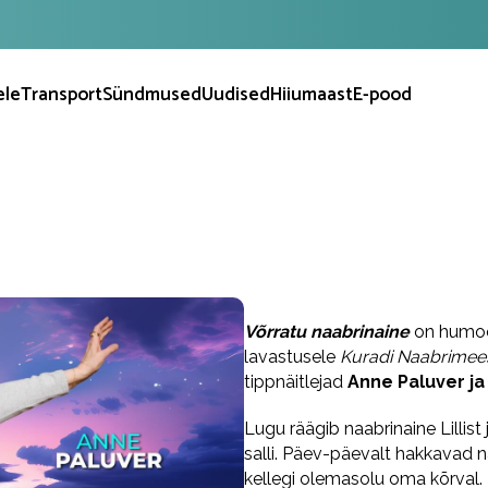
ele
Transport
Sündmused
Uudised
Hiiumaast
E-pood
Võrratu naabrinaine
on humoo
lavastusele
Kuradi Naabrimee
tippnäitlejad
Anne Paluver ja
Lugu räägib naabrinaine Lillist
salli. Päev-päevalt hakkavad n
kellegi olemasolu oma kõrval.