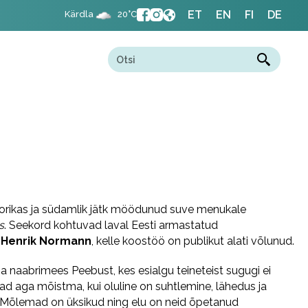
ET
EN
FI
DE
Kärdla
20°C
rikas ja südamlik jätk möödunud suve menukale
s
. Seekord kohtuvad laval Eesti armastatud
 Henrik Normann
, kelle koostöö on publikut alati võlunud.
 ja naabrimees Peebust, kes esialgu teineteist sugugi ei
ad aga mõistma, kui oluline on suhtlemine, lähedus ja
 Mõlemad on üksikud ning elu on neid õpetanud