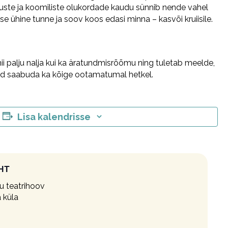
luste ja koomiliste olukordade kaudu sünnib nende vahel
se ühine tunne ja soov koos edasi minna – kasvõi kruiisile.
ii palju nalja kui ka äratundmisrõõmu ning tuletab meelde,
ad saabuda ka kõige ootamatumal hetkel.
Lisa kalendrisse
HT
 teatrihoov
 küla