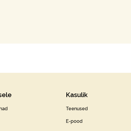
sele
Kasulik
had
Teenused
E-pood