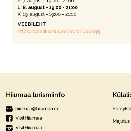
R, 7. august - 19:00 - 21:00
L, 8. august - 19:00 - 21:00
K, 19. august - 19:00 - 21:00
VEEBILEHT
https://piletikeskus.ee/et/e/6e46qq
Hiiumaa turismiinfo
Külali
hiiumaa@hiiumaa.ee
Söögiko
VisitHiiumaa
Majutus
VisitHiiumaa