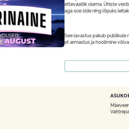
ettevaatlik olema. Ühiste vest
aga soe side ning lõpuks leitak
See lavastus pakub publikule n
et armastus ja hoolimine võiv
ASUKO
Mäeveeru
Vahtrepa