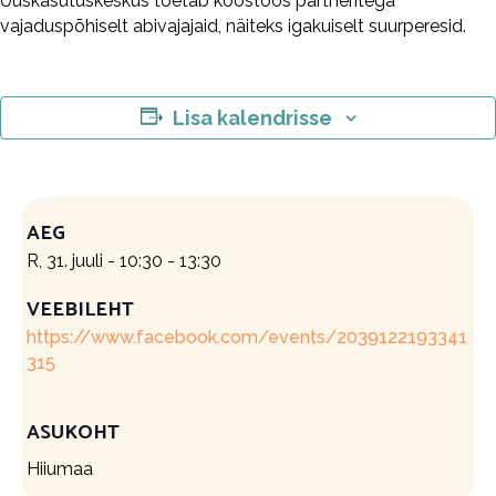
Uuskasutuskeskus toetab koostöös partneritega
vajaduspõhiselt abivajajaid, näiteks igakuiselt suurperesid.
Lisa kalendrisse
AEG
R, 31. juuli - 10:30
-
13:30
VEEBILEHT
https://www.facebook.com/events/2039122193341
315
ASUKOHT
Hiiumaa