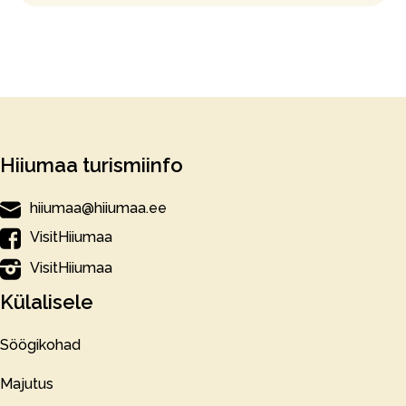
Hiiumaa turismiinfo
hiiumaa@hiiumaa.ee
VisitHiiumaa
VisitHiiumaa
Külalisele
Söögikohad
Majutus