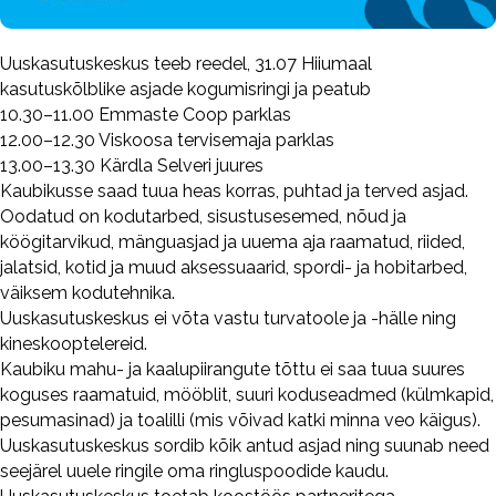
Uuskasutuskeskus teeb reedel, 31.07 Hiiumaal
kasutuskõlblike asjade kogumisringi ja peatub
10.30–11.00 Emmaste Coop parklas
12.00–12.30 Viskoosa tervisemaja parklas
13.00–13.30 Kärdla Selveri juures
Kaubikusse saad tuua heas korras, puhtad ja terved asjad.
Oodatud on kodutarbed, sisustusesemed, nõud ja
köögitarvikud, mänguasjad ja uuema aja raamatud, riided,
jalatsid, kotid ja muud aksessuaarid, spordi- ja hobitarbed,
väiksem kodutehnika.
Uuskasutuskeskus ei võta vastu turvatoole ja -hälle ning
kineskooptelereid.
Kaubiku mahu- ja kaalupiirangute tõttu ei saa tuua suures
koguses raamatuid, mööblit, suuri koduseadmed (külmkapid,
pesumasinad) ja toalilli (mis võivad katki minna veo käigus).
Uuskasutuskeskus sordib kõik antud asjad ning suunab need
seejärel uuele ringile oma ringluspoodide kaudu.