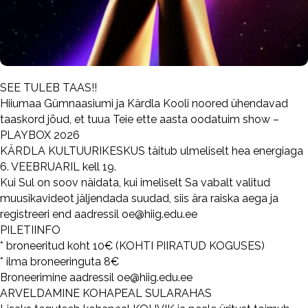
SEE TULEB TAAS!!
Hiiumaa Gümnaasiumi ja Kärdla Kooli noored ühendavad
taaskord jõud, et tuua Teie ette aasta oodatuim show –
PLAYBOX 2026
KÄRDLA KULTUURIKESKUS täitub ulmeliselt hea energiaga
6. VEEBRUARIL kell 19.
Kui Sul on soov näidata, kui imeliselt Sa vabalt valitud
muusikavideot jäljendada suudad, siis ära raiska aega ja
registreeri end aadressil oe@hiig.edu.ee
PILETIINFO
* broneeritud koht 10€ (KOHTI PIIRATUD KOGUSES)
* ilma broneeringuta 8€
Broneerimine aadressil oe@hiig.edu.ee
ARVELDAMINE KOHAPEAL SULARAHAS