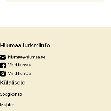
Hiiumaa turismiinfo
hiiumaa@hiiumaa.ee
VisitHiiumaa
VisitHiiumaa
Külalisele
Söögikohad
Majutus