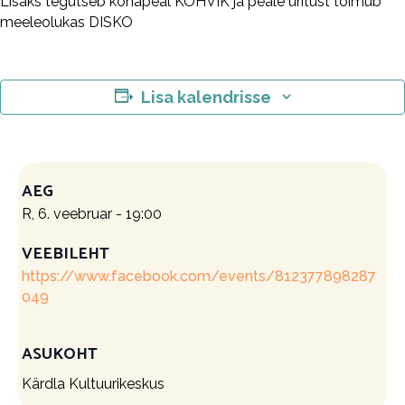
Lisaks tegutseb kohapeal KOHVIK ja peale üritust toimub
meeleolukas DISKO
Lisa kalendrisse
AEG
R, 6. veebruar - 19:00
VEEBILEHT
https://www.facebook.com/events/812377898287
049
ASUKOHT
Kärdla Kultuurikeskus