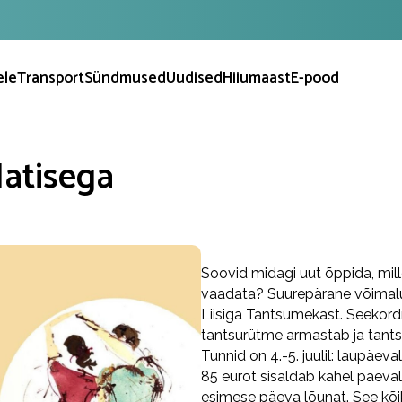
ele
Transport
Sündmused
Uudised
Hiiumaast
E-pood
atisega
Soovid midagi uut õppida, mil
vaadata? Suurepärane võimalus
Liisiga Tantsumekast. Seekord
tantsurütme armastab ja tant
Tunnid on 4.-5. juulil: laupäev
85 eurot sisaldab kahel päeval
esimese päeva lõunat. See kõi