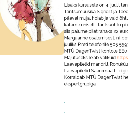
Lisaks kursusele on 4. juulil t
Tantsumuusika Sigridilt ja Te
päeval mujal hoiab ja vaid õh
katame ühiselt. Tantsuõhtu pil
siis palume piletirahaks 22 euro
Märguanne osalemisest, nii bo
juuliks Pireti telefonile 505
MTÜ DagenTwist kontole EE07
Majutuseks leiab valikuid
http
Laevapiletid mandrilt Rohukül
Laevapiletid Saaremaalt Triig
Korraldab MTÜ DagenTwist heas
ekspertgrupiga.