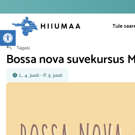
Tule saar
Open toolbar
Tagasi
Bossa nova suvekursus M
L, 4. juuli
-
P, 5. juuli