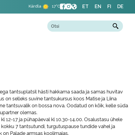
ET
EN
FI
DE
Kärdla
17°C
lega tantsuplatsil hästi hakkama saada ja samas huvitav
 on selleks suvine tantsukursus koos Matise ja Liina
ne tantsuvalik on bossa nova. Oodatud on kõik, kelle süda
supartner olemas.
al kl 12-17 ja pühapäeval kl 10.30-14.00. Osalustasu ühele
 kokku 7 tantsutundi, turgutuspause tundide vahel ja
k on Palade armsas koolimajas.