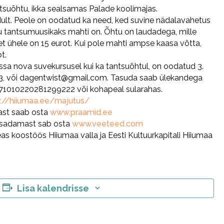
antsuõhtu, ikka sealsamas Palade koolimajas.
edult. Peole on oodatud ka need, ked suvine nädalavahetus
tu tantsumuusikaks mahti on. Õhtu on laudadega, mille
et ühele on 15 eurot. Kui pole mahti ampse kaasa võtta,
t.
ssa nova suvekursusel kui ka tantsuõhtul, on oodatud 3.
 5593, või dagentwist@gmail.com. Tasuda saab ülekandega
1010220281299222 või kohapeal sularahas.
s://hiiumaa.ee/majutus/
ast saab osta
www.praamid.ee
i sadamast sab osta
www.veeteed.com
 koostöös Hiiumaa valla ja Eesti Kultuurkapitali Hiiumaa
Lisa kalendrisse