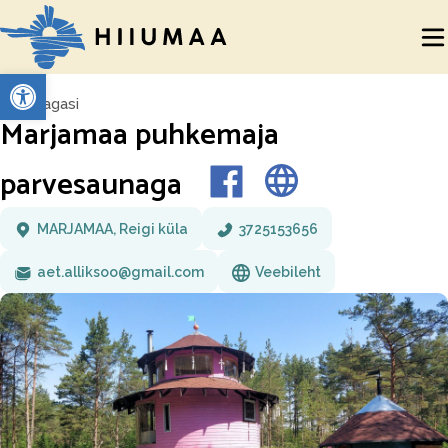
Open toolbar
Tagasi
Marjamaa puhkemaja
parvesaunaga
MARJAMAA, Reigi küla
3725153656
aet.alliksoo@gmail.com
Veebileht