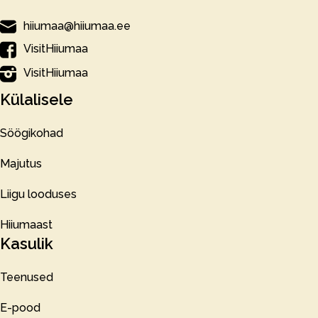
hiiumaa@hiiumaa.ee
VisitHiiumaa
VisitHiiumaa
Külalisele
Söögikohad
Majutus
Liigu looduses
Hiiumaast
Kasulik
Teenused
E-pood