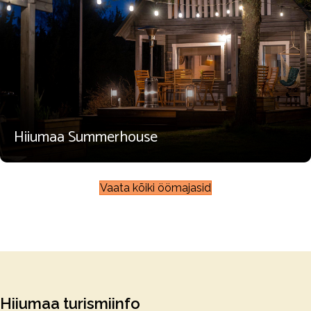
Hiiumaa Summerhouse
Vaata kõiki öömajasid
Hiiumaa turismiinfo