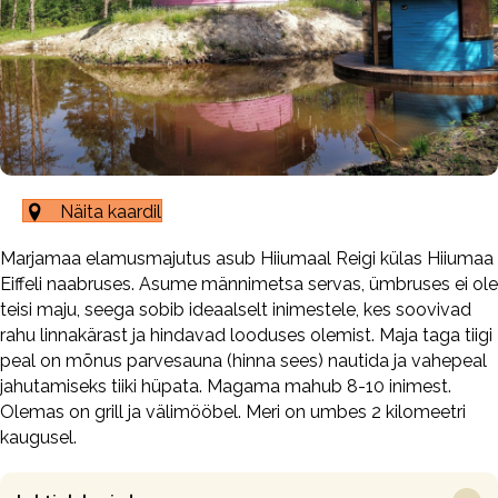
Näita kaardil
Marjamaa elamusmajutus asub Hiiumaal Reigi külas Hiiumaa
Eiffeli naabruses. Asume männimetsa servas, ümbruses ei ole
teisi maju, seega sobib ideaalselt inimestele, kes soovivad
rahu linnakärast ja hindavad looduses olemist. Maja taga tiigi
peal on mõnus parvesauna (hinna sees) nautida ja vahepeal
jahutamiseks tiiki hüpata. Magama mahub 8-10 inimest.
Olemas on grill ja välimööbel. Meri on umbes 2 kilomeetri
kaugusel.