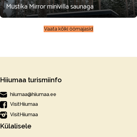
Mustika Mirror minivilla saunaga
Vaata kõiki öömajasid
Hiiumaa turismiinfo
hiiumaa@hiiumaa.ee
VisitHiiumaa
VisitHiiumaa
Külalisele