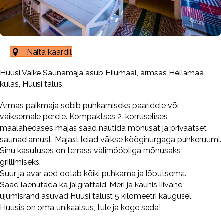
Näita kaardil
Huusi Väike Saunamaja asub Hiiumaal, armsas Hellamaa
külas, Huusi talus.
Armas palkmaja sobib puhkamiseks paaridele või
väiksemale perele. Kompaktses 2-korruselises
maalähedases majas saad nautida mõnusat ja privaatset
saunaelamust. Majast leiad väikse kööginurgaga puhkeruumi.
Sinu kasutuses on terrass välimööbliga mõnusaks
grillimiseks.
Suur ja avar aed ootab kõiki puhkama ja lõbutsema.
Saad laenutada ka jalgrattaid. Meri ja kaunis liivane
ujumisrand asuvad Huusi talust 5 kilomeetri kaugusel.
Huusis on oma unikaalsus, tule ja koge seda!