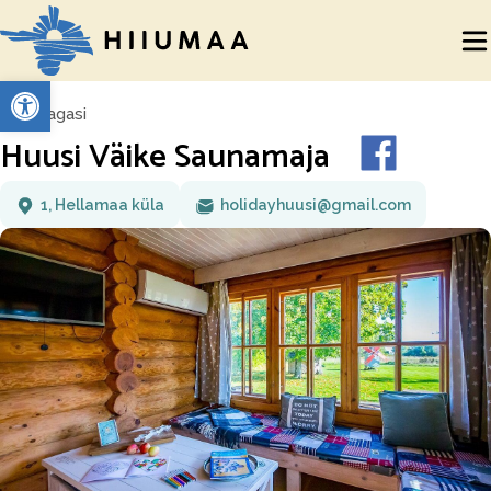
Open toolbar
Tagasi
Huusi Väike Saunamaja
1, Hellamaa küla
holidayhuusi@gmail.com