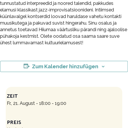
tunnustatud interpreedid ja noored talendid, pakkudes
elamusi klassikast jazz-improvisatsioonideni. Intiimsed
küünlavalgel kontserdid loovad haruldase vahetu kontakti
muusikutega ja pakuvad suvist hingerahu. Sinu osalus ja
annetus toetavad Hiiumaa väärtusliku pärandi ning ajaloolise
pühakoja kestmist. Olete oodatud osa saama saare suve
ühest lummavamast kultuurielamusest!
Zum Kalender hinzufügen
ZEIT
Fr., 21. August - 18:00
-
19:00
PREIS