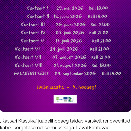
„Kassari Klassika“ juubelihooaeg täidab värskelt renoveeritud
kabeli kõrgetasemelise muusikaga. Laval kohtuvad