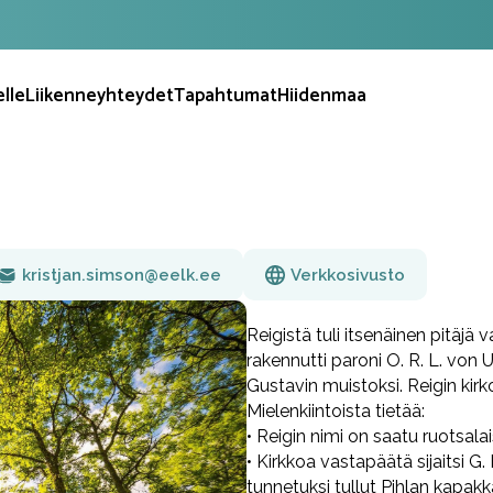
elle
Liikenneyhteydet
Tapahtumat
Hiidenmaa
kristjan.simson@eelk.ee
Verkkosivusto
Reigistä tuli itsenäinen pitäjä
rakennutti paroni O. R. L. vo
Gustavin muistoksi. Reigin kir
Mielenkiintoista tietää:
• Reigin nimi on saatu ruotsalais
• Kirkkoa vastapäätä sijaitsi 
tunnetuksi tullut Pihlan kapakk