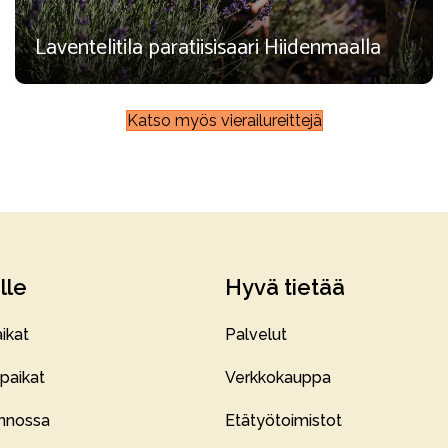
Laventelitila paratiisisaari Hiidenmaalla
Katso myös vierailureittejä
lle
Hyvä tietää
ikat
Palvelut
paikat
Verkkokauppa
onnossa
Etätyötoimistot