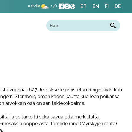
ET
EN
FI
DE
Kärdla
17°C
 vasta vuonna 1627. Jeesukselle omistetun Reigin kivikirkon
n Ungern-Sternberg oman käden kautta kuolleen poikansa
kon arvokkain osa on sen taidekokoelma.
ilta, ja se tarkoitti sekä savua että merkkitulta.
G. Ernesaksin oopperasta Tormide rand (Myrskyjen ranta)
a.