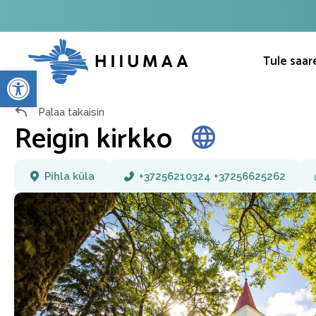
Tule saar
Open toolbar
Palaa takaisin
Reigin kirkko
Pihla küla
+37256210324 +37256625262