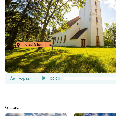
Näytä kartalla
Äänitoistin
Ääni-opas
00:00
Galleria