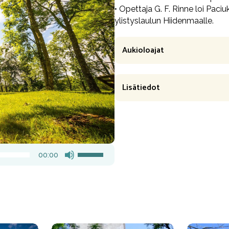
• Opettaja G. F. Rinne loi Pac
ylistyslaulun Hiidenmaalle.
Aukioloajat
Lisätiedot
Nuolinäppäimillä ylös ja alas säädät ää
00:00