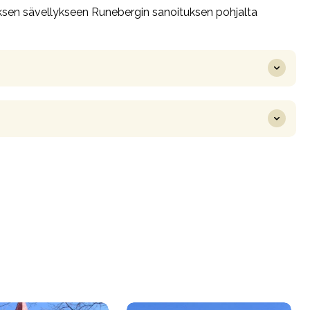
iuksen sävellykseen Runebergin sanoituksen pohjalta
nenvoimakkuutta suuremmaksi ja pienemmäksi.