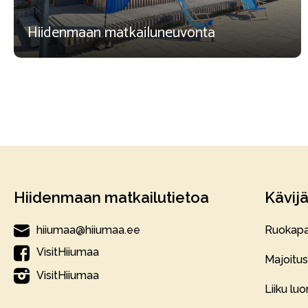
Hiidenmaan matkailuneuvonta
Hiidenmaan matkailutietoa
Kävijä
hiiumaa@hiiumaa.ee
Ruokapa
VisitHiiumaa
Majoitus
VisitHiiumaa
Liiku lu