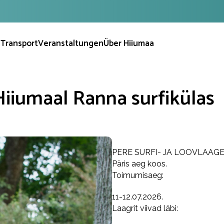
n
Transport
Veranstaltungen
Über Hiiumaa
 Hiiumaal Ranna surfikülas
PERE SURFI- JA LOOVLAAGER 
Päris aeg koos.
Toimumisaeg:
11-12.07.2026.
Laagrit viivad läbi: