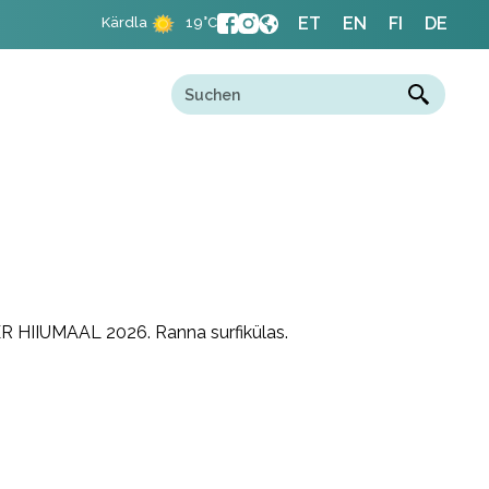
ET
EN
FI
DE
Kärdla
19°C
HIIUMAAL 2026. Ranna surfikülas.