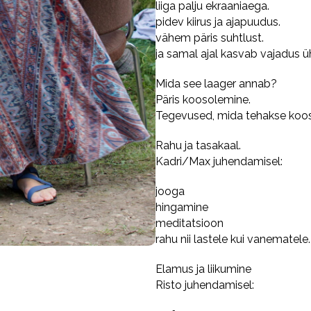
liiga palju ekraaniaega.
pidev kiirus ja ajapuudus.
vähem päris suhtlust.
ja samal ajal kasvab vajadus ü
Mida see laager annab?
Päris koosolemine.
Tegevused, mida tehakse koos –
Rahu ja tasakaal.
Kadri/Max juhendamisel:
jooga
hingamine
meditatsioon
rahu nii lastele kui vanematele.
Elamus ja liikumine
Risto juhendamisel: