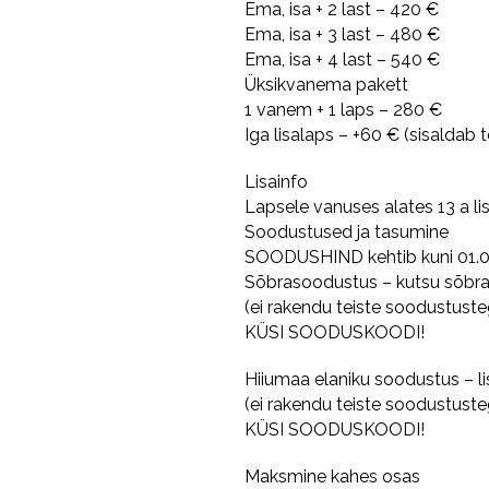
Ema, isa + 2 last – 420 €
Ema, isa + 3 last – 480 €
Ema, isa + 4 last – 540 €
Üksikvanema pakett
1 vanem + 1 laps – 280 €
Iga lisalaps – +60 € (sisaldab 
Lisainfo
Lapsele vanuses alates 13 a l
Soodustused ja tasumine
SOODUSHIND kehtib kuni 01.05
Sõbrasoodustus – kutsu sõbra
(ei rakendu teiste soodustuste
KÜSI SOODUSKOODI!
Hiiumaa elaniku soodustus – l
(ei rakendu teiste soodustuste
KÜSI SOODUSKOODI!
Maksmine kahes osas