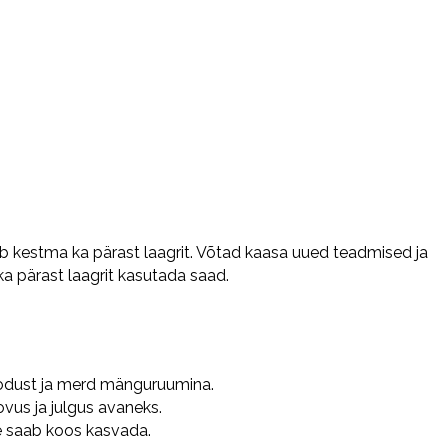
äb kestma ka pärast laagrit. Võtad kaasa uued teadmised ja
ka pärast laagrit kasutada saad.
odust ja merd mänguruumina.
vus ja julgus avaneks.
 saab koos kasvada.