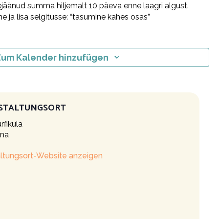
ejäänud summa hiljemalt 10 päeva enne laagri algust.
e ja lisa selgitusse: “tasumine kahes osas”
um Kalender hinzufügen
STALTUNGSORT
rfiküla
nna
ltungsort-Website anzeigen