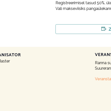
Registreerimisel tasud 50%, ül
Vali makseviisiks pangaülekann
Z
VERAN
ANISATOR
Master
Ranna su
Suurera
Veransta