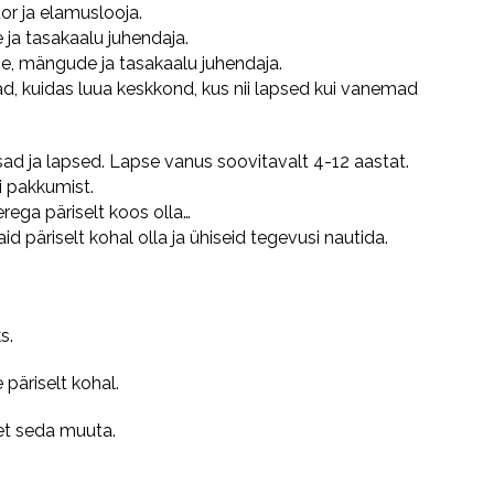
or ja elamuslooja.
ja tasakaalu juhendaja.
se, mängude ja tasakaalu juhendaja.
d, kuidas luua keskkond, kus nii lapsed kui vanemad
ad ja lapsed. Lapse vanus soovitavalt 4-12 aastat.
i pakkumist.
rega päriselt koos olla…
id päriselt kohal olla ja ühiseid tegevusi nautida.
s.
päriselt kohal.
 et seda muuta.