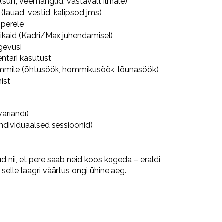
 (surf, veemängud, vastavalt ilmale)
 (lauad, vestid, kalipsod jms)
 perele
tikaid (Kadri/Max juhendamisel)
gevusi
entari kasutust
rammile (õhtusöök, hommikusöök, lõunasöök)
ist
variandi)
individuaalsed sessioonid)
d nii, et pere saab neid koos kogeda – eraldi
elle laagri väärtus ongi ühine aeg.