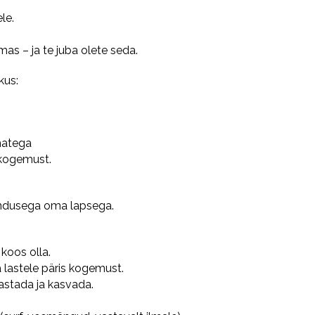
le.
mas – ja te juba olete seda.
kus:
matega
 kogemust.
endusega oma lapsega.
koos olla.
lastele päris kogemust.
vastada ja kasvada.