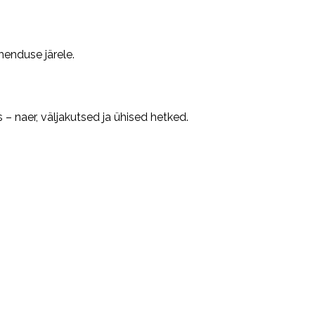
henduse järele.
 naer, väljakutsed ja ühised hetked.