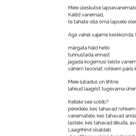
Meie üleskutse lapsevanemate
Kallid vanemad,
te tahate olla oma lapsele ole
Aga vahel vajame keskkonda, 
märgata häid hetki
tunnustada ennast
jagada kogemusi teiste vane
vähem teooriat, rohkem päris
Meie lubadus on lihtne:
lahkud laagrist tugevama üh
Kellele see sobib?
peredele, kes tahavad rohkem 
vanematele, kes tahavad anda 
lastele, kes tahavad liikuda, a
Laagrihind sisaldab