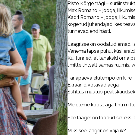
Risto Kõrgemägi – surfiinstrukt
Max Romano – jooga, liikumise 
Kadri Romano – jooga, liikumi
kogenud juhendajad, kes teava
tunnevad end hästi.
Laagrisse on oodatud emad, is
Vanema lapse puhul küsi erald
Kui tunned, et tahaksid oma pe
…mitte lihtsalt samas ruumis, va
Tänapäeva elutempo on kiire.
Ekraanid võtavad aega.
Suhtlus muutub pealiskaudsek
Me oleme koos… aga tihti mitte 
See laager on loodud selleks,
Miks see laager on vajalik?