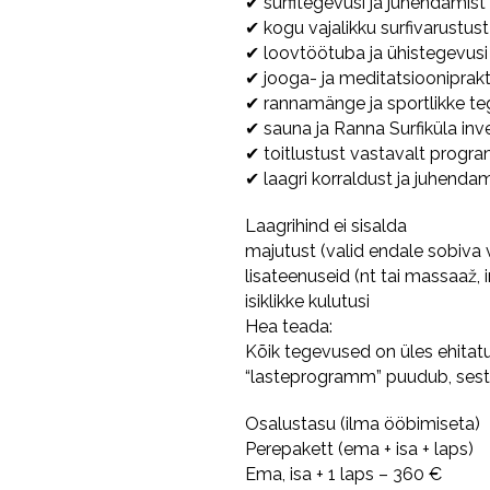
✔ surfitegevusi ja juhendamist
✔ kogu vajalikku surfivarustust
✔ loovtöötuba ja ühistegevusi
✔ jooga- ja meditatsiooniprak
✔ rannamänge ja sportlikke te
✔ sauna ja Ranna Surfiküla inv
✔ toitlustust vastavalt prog
✔ laagri korraldust ja juhendam
Laagrihind ei sisalda
majutust (valid endale sobiva 
lisateenuseid (nt tai massaaž, 
isiklikke kulutusi
Hea teada:
Kõik tegevused on üles ehitatu
“lasteprogramm” puudub, sest s
Osalustasu (ilma ööbimiseta)
Perepakett (ema + isa + laps)
Ema, isa + 1 laps – 360 €