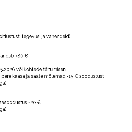
toitlustust, tegevusi ja vahendeid)
isandub +80 €
.2026 või kohtade täitumiseni.
 pere kaasa ja saate mõlemad -15 € soodustust
ga)
isasoodustus -20 €
ga)