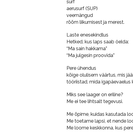
surf
aerusurf (SUP)
veemängud
rõõm liikumisest ja merest.
Laste enesekindlus
Hetked, kus laps saab öelda:
“Ma sain hakkama”
“Ma julgesin proovida”
Pere ühendus
kõige olulisem väärtus, mis jä
tööriistad, mida igapäevaelus 
Miks see laager on eriline?
Me ei tee lihtsalt tegevusi.
Me õpime, kuidas kasutada lo
Me toetame lapsi, et nende loo
Me loome keskkonna, kus pere