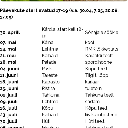
Päevakute start avatud 17-19 (v.a. 30.04, 7.05, 20.08,
17.09)
Kärdla, start kell 18-
30. aprill
Sõnajala söökla
19
07. mai
Käina
kool
14. mai
Lehtma
RMK lõkkeplats
21. mai
Kaibaldi
Kaibaldi teelt
28. mai
Palade
spordihoone
04. juuni
Puski
Kõpu teelt
11. juuni
Tareste
Tiigi t. lõpp
18. juuni
Kapasto
karjäär
25. juuni
Ristna
tuletorn
02. juuli
Tahkuna
Tahkuna teelt
09. juuli
Lehtma
sadam
16. juuli
Kõpu
Kõpu teelt
23. juuli
Kaibaldi
liiviku infostend
30. juuli
Hüti
Hüti teelt
06. august
Meelste
Tahkuna teelt