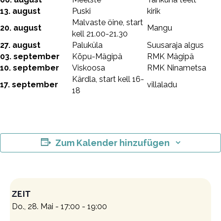
13. august
Puski
kirik
Malvaste öine, start
20. august
Mangu
kell 21.00-21.30
27. august
Paluküla
Suusaraja algus
03. september
Kõpu-Mägipä
RMK Mägipä
10. september
Viskoosa
RMK Ninametsa
Kärdla, start kell 16-
17. september
villaladu
18
Zum Kalender hinzufügen
ZEIT
Do., 28. Mai - 17:00
-
19:00