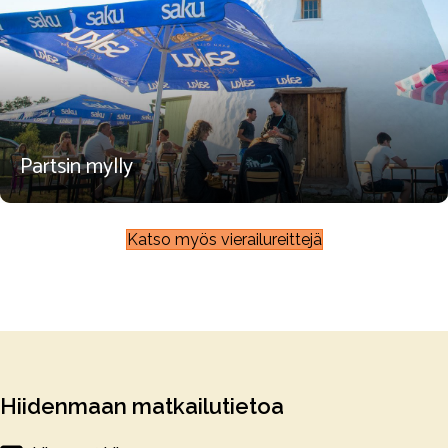
Partsin mylly
Katso myös vierailureittejä
Hiidenmaan matkailutietoa