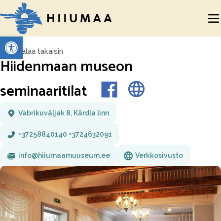
Open toolbar
Palaa takaisin
Hiidenmaan museon
seminaaritilat
Vabrikuväljak 8, Kärdla linn
+37258840140 +3724632091
info@hiiumaamuuseum.ee
Verkkosivusto