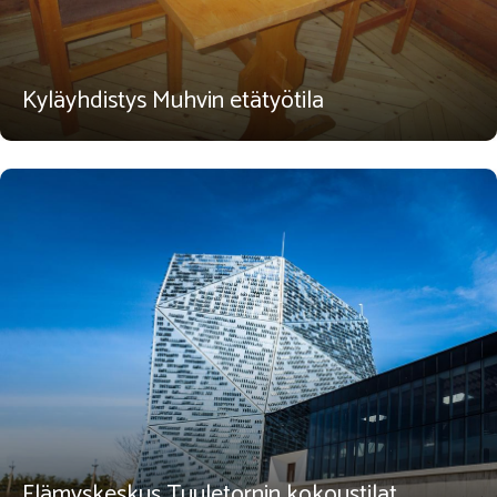
Kyläyhdistys Muhvin etätyötila
Elämyskeskus Tuuletornin kokoustilat