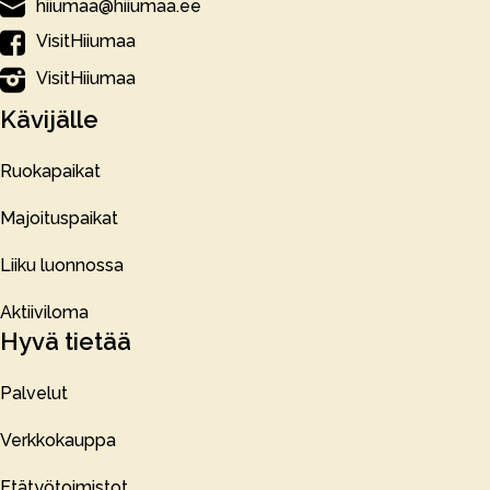
hiiumaa@hiiumaa.ee
VisitHiiumaa
VisitHiiumaa
Kävijälle
Ruokapaikat
Majoituspaikat
Liiku luonnossa
Aktiiviloma
Hyvä tietää
Palvelut
Verkkokauppa
Etätyötoimistot