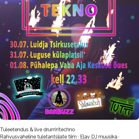
Tuleetendus & live drum’n’techno
Rahvusvaheline tuletantsijate tiim · Elav DJ muusika ·