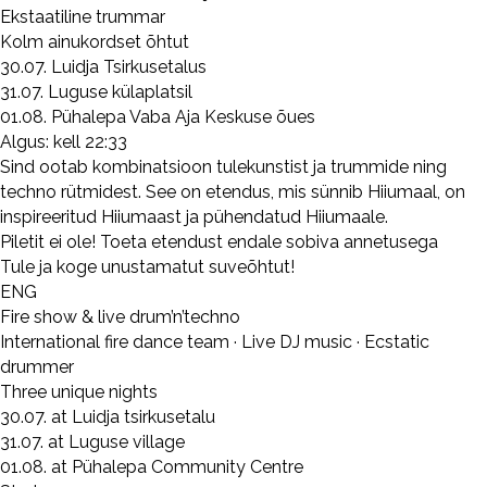
Ekstaatiline trummar
Kolm ainukordset õhtut
30.07. Luidja Tsirkusetalus
31.07. Luguse külaplatsil
01.08. Pühalepa Vaba Aja Keskuse õues
Algus: kell 22:33
Sind ootab kombinatsioon tulekunstist ja trummide ning
techno rütmidest. See on etendus, mis sünnib Hiiumaal, on
inspireeritud Hiiumaast ja pühendatud Hiiumaale.
Piletit ei ole! Toeta etendust endale sobiva annetusega
Tule ja koge unustamatut suveõhtut!
ENG
Fire show & live drum’n’techno
International fire dance team · Live DJ music · Ecstatic
drummer
Three unique nights
30.07. at Luidja tsirkusetalu
31.07. at Luguse village
01.08. at Pühalepa Community Centre