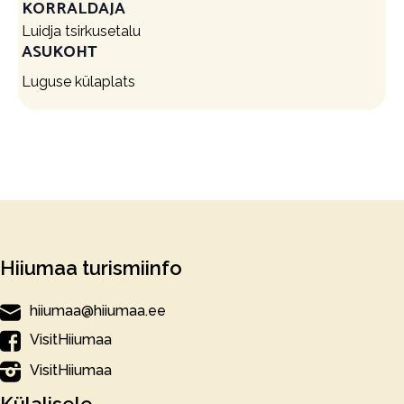
KORRALDAJA
Luidja tsirkusetalu
ASUKOHT
Luguse külaplats
Hiiumaa turismiinfo
hiiumaa@hiiumaa.ee
VisitHiiumaa
VisitHiiumaa